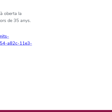
tà oberta la
nors de 35 anys.
mits-
454-a82c-11e3-