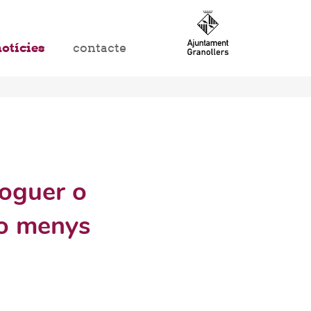
otícies
contacte
loguer o
 o menys