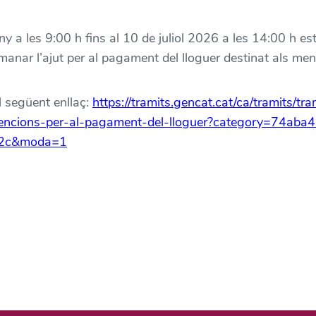
ny a les 9:00 h fins al 10 de juliol 2026 a les 14:00 h es
anar l’ajut per al pagament del lloguer destinat als me
l següent enllaç:
https://tramits.gencat.cat/ca/tramits/tra
ncions-per-al-pagament-del-lloguer?category=74aba
2c&moda=1