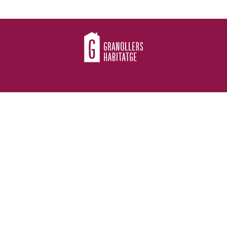
Política de privacitat
Avís Legal
Definició de les cookies
c/ Rec, 50 - 08401 Granollers